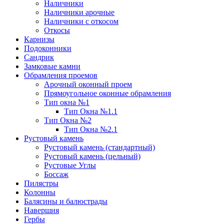
Наличники
Наличники арочные
Наличники с откосом
Откосы
Карнизы
Подоконники
Сандрик
Замковые камни
Обрамления проемов
Арочный оконный проем
Прямоугольное оконные обрамления
Тип окна №1
Тип Окна №1.1
Тип Окна №2
Тип Окна №2.1
Рустовый камень
Рустовый камень (стандартный)
Рустовый камень (цельный)
Рустовые Углы
Боссаж
Пилястры
Колонны
Балясины и балюстрады
Навершия
Гербы