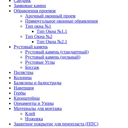
Сандрик
Замковые камни
Обрамления проемов
Арочный оконный проем
Прямоугольное оконные обрамления
Тип окна №1
Тип Окна №1.1
Тип Окна №2
Тип Окна №2.1
Рустовый камень
Рустовый камень (стандартный)
Рустовый камень (цельный)
Рустовые Углы
Боссаж
Пилястры
Колонны
Балясины и балюстрады
Навершия
Гербы
Кронштейны
Орнаменты и Узоры
Материалы для монтажа
Клей
Ножовка
Защитное покрытие для пенопласта (ППС)