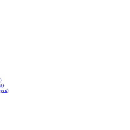
)
а)
усь)