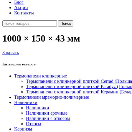
Блог
Акции
Контакты
Поиск
1000 × 150 × 43 мм
Закрыть
Категории товаров
Термопанели клинкерные
Термопанели c клинкерной плиткой Сerrad (Польша
Термопанели с клинкерной плиткой Paradyz (Польш
Термопанели с клинкерной плиткой Керамин (Белар
Термопанели мраморно-полимерные
Наличники
Наличники
Наличники арочные
Наличники с откосом
Откосы
Карнизы