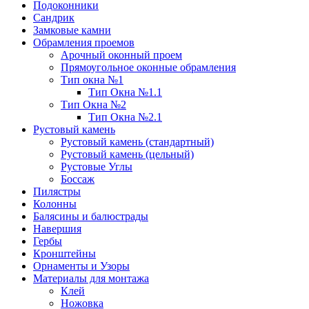
Подоконники
Сандрик
Замковые камни
Обрамления проемов
Арочный оконный проем
Прямоугольное оконные обрамления
Тип окна №1
Тип Окна №1.1
Тип Окна №2
Тип Окна №2.1
Рустовый камень
Рустовый камень (стандартный)
Рустовый камень (цельный)
Рустовые Углы
Боссаж
Пилястры
Колонны
Балясины и балюстрады
Навершия
Гербы
Кронштейны
Орнаменты и Узоры
Материалы для монтажа
Клей
Ножовка