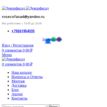
ADD ANYTHING HERE OR JUST REMOVE IT…
rosecofasad@yandex.ru
Мы работаем: с 10:00 до 20:00
+79261954335
Telegram-
Whatsapp
Viber
plane
Вход / Регистрация
0
элементов
0,00
₽
Меню
0
элементов
0,00
₽
Наш каталог
Вопросы и Ответы
Монтаж
Доставка
Блог
Акции
Контакты
Поиск