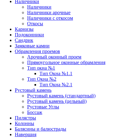
Наличники
Наличники
Наличники арочные
Наличники с откосом
Откосы
Карнизы
Подоконники
Сандрик
Замковые камни
Обрамления проемов
Арочный оконный проем
Прямоугольное оконные обрамления
Тип окна №1
Тип Окна №1.1
Тип Окна №2
Тип Окна №2.1
Рустовый камень
Рустовый камень (стандартный)
Рустовый камень (цельный)
Рустовые Углы
Боссаж
Пилястры
Колонны
Балясины и балюстрады
Навершия