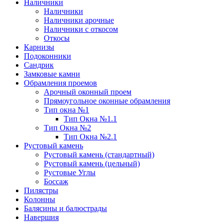
Наличники
Наличники
Наличники арочные
Наличники с откосом
Откосы
Карнизы
Подоконники
Сандрик
Замковые камни
Обрамления проемов
Арочный оконный проем
Прямоугольное оконные обрамления
Тип окна №1
Тип Окна №1.1
Тип Окна №2
Тип Окна №2.1
Рустовый камень
Рустовый камень (стандартный)
Рустовый камень (цельный)
Рустовые Углы
Боссаж
Пилястры
Колонны
Балясины и балюстрады
Навершия