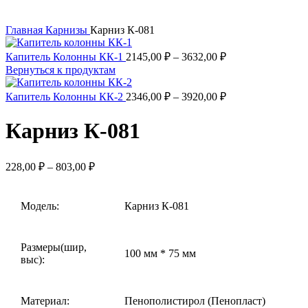
Главная
Карнизы
Карниз К-081
Диапазон
Капитель Колонны КК-1
2145,00
₽
–
3632,00
₽
цен:
Вернуться к продуктам
2145,00 ₽
–
Диапазон
Капитель Колонны КК-2
2346,00
₽
–
3920,00
₽
цен:
3632,00 ₽
2346,00 ₽
Карниз К-081
–
3920,00 ₽
Диапазон
228,00
₽
–
803,00
₽
цен:
228,00 ₽
–
Модель:
Карниз К-081
803,00 ₽
Размеры(шир,
100 мм * 75 мм
выс):
Материал:
Пенополистирол (Пенопласт)