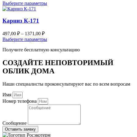
можно
цен:
Этот
Выберите параметры
выбрать
418,00 ₽
товар
на
–
имеет
странице
несколько
Карниз К-171
1200,00 ₽
товара.
вариаций.
Опции
Диапазон
497,00
₽
–
1371,00
₽
можно
цен:
Этот
Выберите параметры
выбрать
497,00 ₽
товар
на
Получите бесплатную консультацию
–
имеет
странице
несколько
1371,00 ₽
товара.
вариаций.
СОЗДАЙТЕ НЕПОВТОРИМЫЙ
Опции
ОБЛИК ДОМА
можно
выбрать
на
Наши специалисты проконсультируют вас по всем вопросам
странице
товара.
Имя
Номер телефона
Сообщение
Оставить заявку