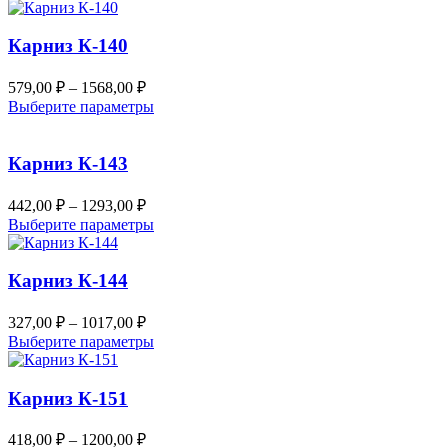
253,00 ₽
товар
на
–
имеет
странице
несколько
Карниз К-140
851,00 ₽
товара.
вариаций.
Опции
Диапазон
579,00
₽
–
1568,00
₽
можно
цен:
Этот
Выберите параметры
выбрать
579,00 ₽
товар
на
–
имеет
странице
несколько
Карниз К-143
1568,00 ₽
товара.
вариаций.
Опции
Диапазон
442,00
₽
–
1293,00
₽
можно
цен:
Этот
Выберите параметры
выбрать
442,00 ₽
товар
на
–
имеет
странице
несколько
Карниз К-144
1293,00 ₽
товара.
вариаций.
Опции
Диапазон
327,00
₽
–
1017,00
₽
можно
цен:
Этот
Выберите параметры
выбрать
327,00 ₽
товар
на
–
имеет
странице
несколько
Карниз К-151
1017,00 ₽
товара.
вариаций.
Опции
Диапазон
418,00
₽
–
1200,00
₽