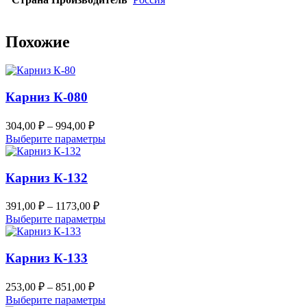
Похожие
Карниз К-080
Диапазон
304,00
₽
–
994,00
₽
цен:
Этот
Выберите параметры
304,00 ₽
товар
–
имеет
несколько
Карниз К-132
994,00 ₽
вариаций.
Опции
Диапазон
391,00
₽
–
1173,00
₽
можно
цен:
Этот
Выберите параметры
выбрать
391,00 ₽
товар
на
–
имеет
странице
несколько
Карниз К-133
1173,00 ₽
товара.
вариаций.
Опции
Диапазон
253,00
₽
–
851,00
₽
можно
цен:
Этот
Выберите параметры
выбрать