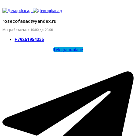
ADD ANYTHING HERE OR JUST REMOVE IT…
rosecofasad@yandex.ru
Мы работаем: с 10:00 до 20:00
+79261954335
Telegram-plane