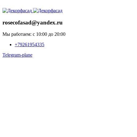
ADD ANYTHING HERE OR JUST REMOVE IT…
rosecofasad@yandex.ru
Мы работаем: с 10:00 до 20:00
+79261954335
Telegram-plane