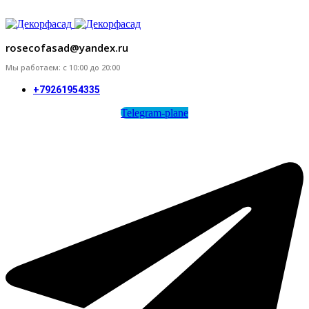
ADD ANYTHING HERE OR JUST REMOVE IT…
rosecofasad@yandex.ru
Мы работаем: с 10:00 до 20:00
+79261954335
Telegram-plane