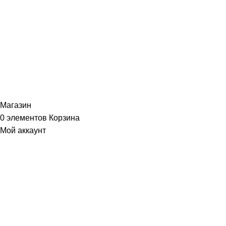
+79261954335
rosecofasad@yandex.ru
Мы работаем: с 10:00 до 20:00
Магазин
0
элементов
Корзина
Мой аккаунт