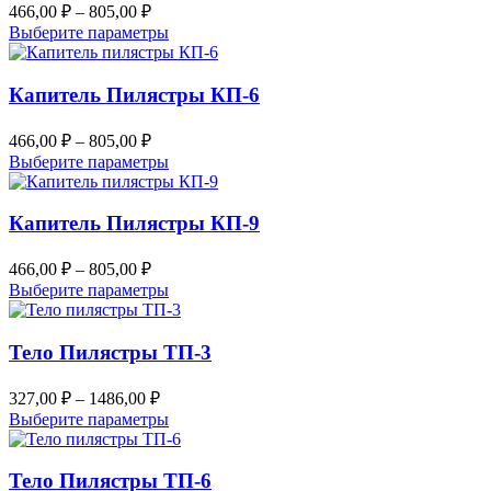
Опции
Диапазон
466,00
₽
–
805,00
₽
можно
цен:
Этот
Выберите параметры
выбрать
466,00 ₽
товар
на
–
имеет
странице
несколько
Капитель Пилястры КП-6
805,00 ₽
товара.
вариаций.
Опции
Диапазон
466,00
₽
–
805,00
₽
можно
цен:
Этот
Выберите параметры
выбрать
466,00 ₽
товар
на
–
имеет
странице
несколько
Капитель Пилястры КП-9
805,00 ₽
товара.
вариаций.
Опции
Диапазон
466,00
₽
–
805,00
₽
можно
цен:
Этот
Выберите параметры
выбрать
466,00 ₽
товар
на
–
имеет
странице
несколько
Тело Пилястры ТП-3
805,00 ₽
товара.
вариаций.
Опции
Диапазон
327,00
₽
–
1486,00
₽
можно
цен:
Этот
Выберите параметры
выбрать
327,00 ₽
товар
на
–
имеет
странице
несколько
Тело Пилястры ТП-6
1486,00 ₽
товара.