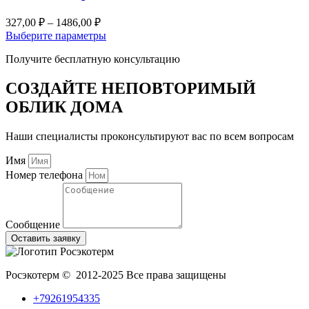
вариаций.
Опции
Диапазон
327,00
₽
–
1486,00
₽
можно
цен:
Этот
Выберите параметры
выбрать
327,00 ₽
товар
на
Получите бесплатную консультацию
–
имеет
странице
несколько
1486,00 ₽
товара.
вариаций.
СОЗДАЙТЕ НЕПОВТОРИМЫЙ
Опции
ОБЛИК ДОМА
можно
выбрать
на
Наши специалисты проконсультируют вас по всем вопросам
странице
товара.
Имя
Номер телефона
Сообщение
Оставить заявку
Росэкотерм © 2012-2025 Все права защищены
+79261954335