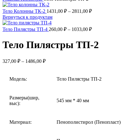
Диапазон
Тело Колонны ТК-2
1431,00
₽
–
2811,00
₽
цен:
Вернуться к продуктам
1431,00 ₽
–
Диапазон
Тело Пилястры ТП-4
260,00
₽
–
1033,00
₽
цен:
2811,00 ₽
260,00 ₽
Тело Пилястры ТП-2
–
1033,00 ₽
Диапазон
327,00
₽
–
1486,00
₽
цен:
327,00 ₽
–
Модель:
Тело Пилястры ТП-2
1486,00 ₽
Размеры(шир,
545 мм * 40 мм
выс):
Материал:
Пенополистирол (Пенопласт)