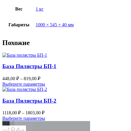
Вес
1 кг
Габариты
1000 × 545 × 40 мм
Похожие
База Пилястры БП-1
Диапазон
448,00
₽
–
819,00
₽
цен:
Этот
Выберите параметры
448,00 ₽
товар
–
имеет
несколько
База Пилястры БП-2
819,00 ₽
вариаций.
Опции
Диапазон
1118,00
₽
–
1803,00
₽
можно
цен:
Этот
Выберите параметры
выбрать
1118,00 ₽
товар
на
–
имеет